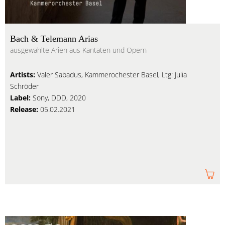
Bach & Telemann Arias
ausgewählte Arien aus Kantaten und Opern
Artists:
Valer Sabadus, Kammerochester Basel, Ltg: Julia
Schröder
Label:
Sony, DDD, 2020
Release:
05.02.2021
Am