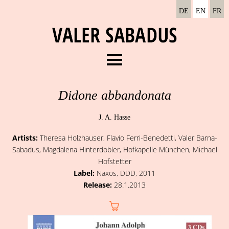
DE
EN
FR
Menu
About
Didone abbandonata
Recordings
J. A. Hasse
Concerts
Artists:
Theresa Holzhauser, Flavio Ferri-Benedetti, Valer Barna-
News
Sabadus, Magdalena Hinterdobler, Hofkapelle München, Michael
Media
Hofstetter
Label:
Naxos, DDD, 2011
Contact
Release:
28.1.2013
Amazon LInk