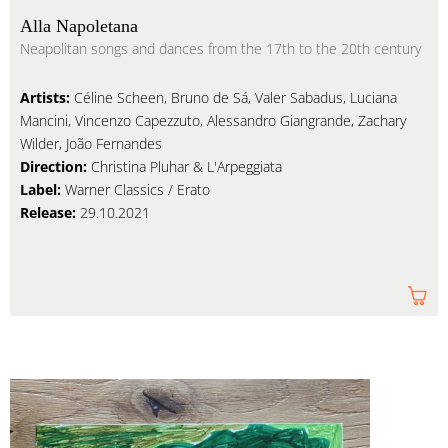
Alla Napoletana
Neapolitan songs and dances from the 17th to the 20th century
Artists:
Céline Scheen, Bruno de Sá, Valer Sabadus, Luciana
Mancini, Vincenzo Capezzuto, Alessandro Giangrande, Zachary
Wilder, João Fernandes
Direction:
Christina Pluhar & L'Arpeggiata
Label:
Warner Classics / Erato
Release:
29.10.2021
Am