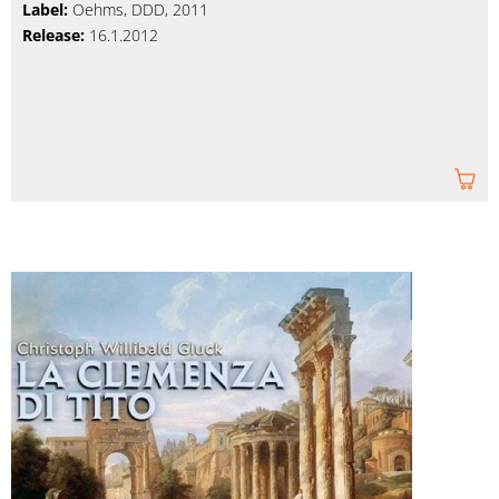
Label:
Oehms, DDD, 2011
Release:
16.1.2012
Am