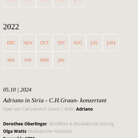
2022
DÉC
NOV
OCT
SEP
AOÛ
JUIL
JUIN
MAI
AVR
MAR
JAN
05.10 | 2024
Adriano in Siria - C.H.Graun- konzertant
Oper von Carl Heinrich Graun | Rolle:
Adriano
Dorothee Oberlinger
, Blockflöte & Musikalische Leitung
Olga Watts
Musikalische Assistenz