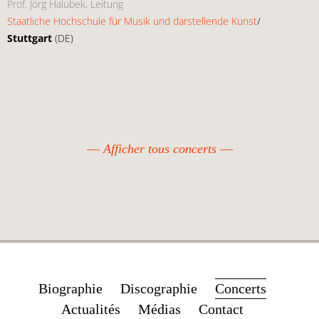
Prof. Jörg Halubek, Leitung
Staatliche Hochschule für Musik und darstellende Kunst
/
Stuttgart
(DE)
Afficher tous concerts
Aller
Biographie
Discographie
Concerts
au
Actualités
Médias
Contact
contenu