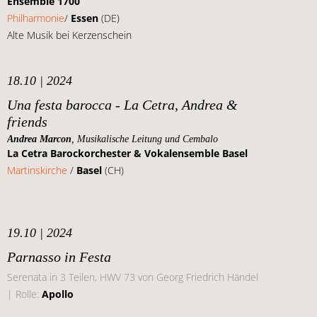
Ensemble 1700
Philharmonie
/
Essen
(DE)
Alte Musik bei Kerzenschein
18.10 | 2024
Una festa barocca - La Cetra, Andrea &
friends
Andrea Marcon
, Musikalische Leitung und Cembalo
La Cetra Barockorchester & Vokalensemble Basel
Martinskirche
/
Basel
(CH)
19.10 | 2024
Parnasso in Festa
Serenata in 3 Teilen, HWV 73 von Georg Friedrich Händel
| Rolle:
Apollo