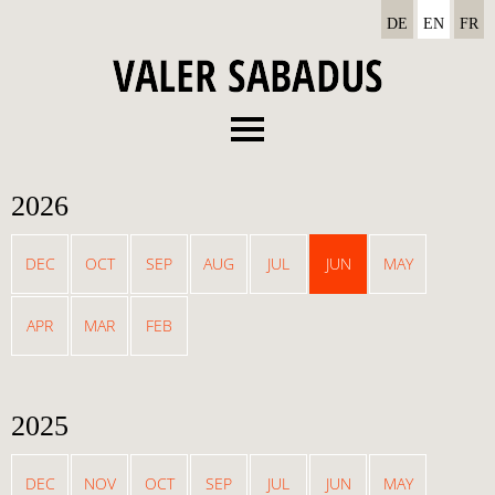
DE
EN
FR
Menu
About
2026
Recordings
Concerts
DEC
OCT
SEP
AUG
JUL
JUN
MAY
News
APR
MAR
FEB
Media
Contact
2025
DEC
NOV
OCT
SEP
JUL
JUN
MAY