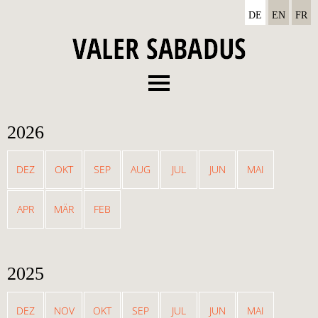
DE
EN
FR
Menu
Vita
2026
Diskographie
Termine
DEZ
OKT
SEP
AUG
JUL
JUN
MAI
News
APR
MÄR
FEB
Media
Kontakt
2025
DEZ
NOV
OKT
SEP
JUL
JUN
MAI