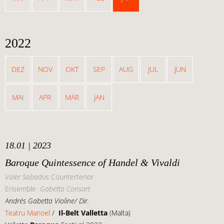
2022
DEZ
NOV
OKT
SEP
AUG
JUL
JUN
MAI
APR
MÄR
JAN
18.01 | 2023
Baroque Quintessence of Handel & Vivaldi
Valer Sabadus
Countertenor
Ensemble
Gabetta Consort
Andrés Gabetta Violine/ Dir.
Teatru Manoel
/
Il-Belt Valletta
(Malta)