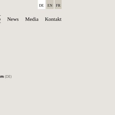
DE
EN
FR
Navigation
e
News
Media
Kontakt
überspringen
im
(DE)