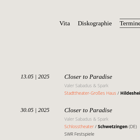
Vita
Diskographie
Termin
Closer to Paradise
13.05 | 2025
Valer Sabadus & Spark
Stadttheater-Großes Haus
/
Hildeshe
Closer to Paradise
30.05 | 2025
Valer Sabadus & Spark
Schlosstheater
/
Schwetzingen
(DE)
SWR Festspiele