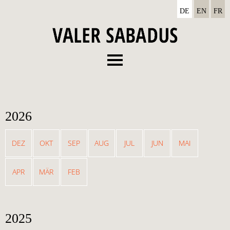
DE
EN
FR
Menu
Vita
Diskographie
2026
Termine
News
DEZ
OKT
SEP
AUG
JUL
JUN
MAI
Media
APR
MÄR
FEB
Kontakt
2025