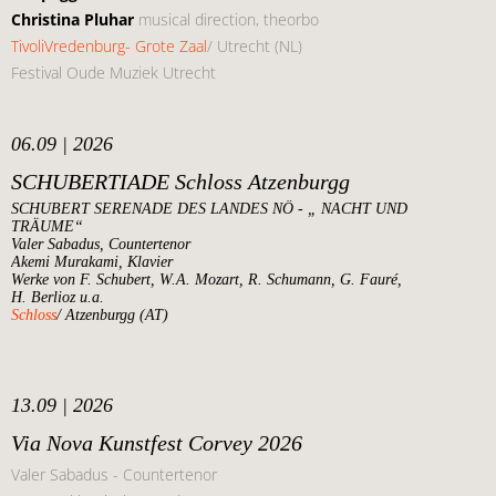
Christina Pluhar
musical direction, theorbo
TivoliVredenburg- Grote Zaal
/ Utrecht (NL)
Festival Oude Muziek Utrecht
06.09 | 2026
SCHUBERTIADE Schloss Atzenburgg
SCHUBERT SERENADE DES LANDES NÖ - „ NACHT UND
TRÄUME“
Valer Sabadus, Countertenor
Akemi Murakami, Klavier
Werke von F. Schubert, W.A. Mozart, R. Schumann, G. Fauré,
H. Berlioz u.a.
Schloss
/ Atzenburgg (AT)
13.09 | 2026
Via Nova Kunstfest Corvey 2026
Valer Sabadus - Countertenor