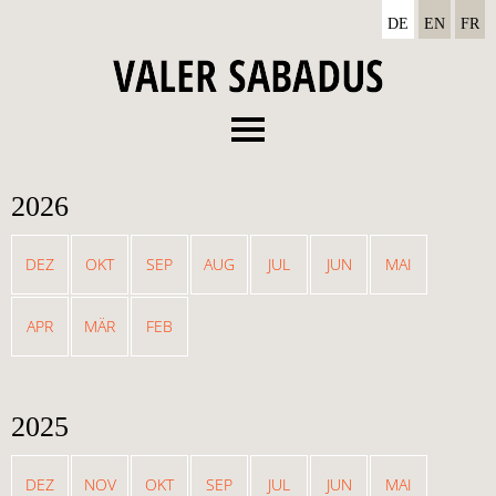
DE
EN
FR
Menu
Vita
2026
Diskographie
Termine
DEZ
OKT
SEP
AUG
JUL
JUN
MAI
News
APR
MÄR
FEB
Media
Kontakt
2025
DEZ
NOV
OKT
SEP
JUL
JUN
MAI