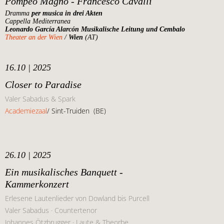
Pompeo Magno - Francesco Cavalli
Dramma
per musica in drei Akten
Cappella Mediterranea
Leonardo García Alarcón Musikalische Leitung und Cembalo
Theater an der Wien
/
Wien
(AT)
16.10 | 2025
Closer to Paradise
Valer Sabadus & Spark
Academiezaal
/ Sint-Truiden
(BE)
26.10 | 2025
Ein musikalisches Banquett -
Kammerkonzert
Erlesene Lautenlieder von Dowland bis Purcell
Valer Sabadus · Countertenor
Johannes Ötzbrugger · Laute & Theorbe