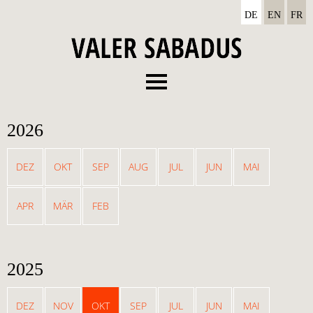
DE
EN
FR
Menu
Vita
2026
Diskographie
Termine
DEZ
OKT
SEP
AUG
JUL
JUN
MAI
News
APR
MÄR
FEB
Media
Kontakt
2025
DEZ
NOV
OKT
SEP
JUL
JUN
MAI